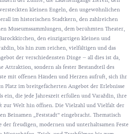
ildern der Zünfte, die Ladeneingänge zieren, den
n versteckten kleinen Engeln, den ungewöhnlichen
berall im historischen Stadtkern, den zahlreichen
ichen Museumssammlungen, dem berühmten Theater,
Barockkirchen, den einzigartigen kleinen und
din, bis hin zum reichen, vielfältigen und das
ebot der verschiedensten Dinge – all dies ist da,
he Attraktion, sondern als fester Bestandteil des
äste mit offenen Händen und Herzen aufruft, sich ihr
n Platz im breitgefächerten Angebot der Erlebnisse
 ein, die jede Jahreszeit erfüllen und Varaždin, ihre
t zur Welt hin öffnen. Die Vielzahl und Vielfalt der
den Beinamen „Feststadt“ eingebracht. Thematisch
he der freudigen, modernen und unterhaltsamen Feste