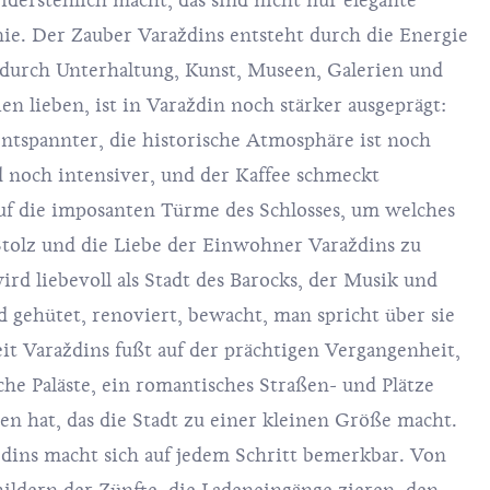
derstehlich macht, das sind nicht nur elegante
ie. Der Zauber Varaždins entsteht durch die Energie
durch Unterhaltung, Kunst, Museen, Galerien und
ien lieben, ist in Varaždin noch stärker ausgeprägt:
 entspannter, die historische Atmosphäre ist noch
d noch intensiver, und der Kaffee schmeckt
auf die imposanten Türme des Schlosses, um welches
Stolz und die Liebe der Einwohner Varaždins zu
wird liebevoll als Stadt des Barocks, der Musik und
 gehütet, renoviert, bewacht, man spricht über sie
it Varaždins fußt auf der prächtigen Vergangenheit,
che Paläste, ein romantisches Straßen- und Plätze
en hat, das die Stadt zu einer kleinen Größe macht.
ždins macht sich auf jedem Schritt bemerkbar. Von