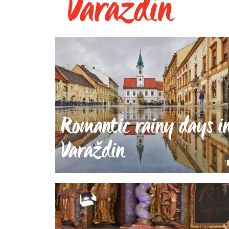
Varaždin
Romantic rainy days i
Varaždin