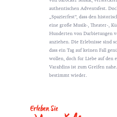
von barocker Musik, versteckte
authentischen Adventsfest. Doch
„Spazierfest“, dass den histori
eine große Musik-, Theater-, Kü
Hunderten von Darbietungen ve
anziehen. Die Erlebnisse sind 
dass ein Tag auf keinen Fall ge
wollen, doch für Liebe auf den 
Varaždins ist zum Greifen nah
bestimmt wieder.
Erleben Sie