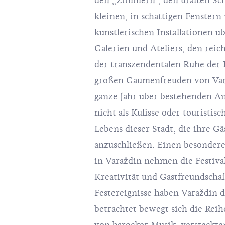
den „Zimmern“, den uralten Sch
kleinen, in schattigen Fenster
künstlerischen Installationen ü
Galerien und Ateliers, den re
der transzendentalen Ruhe der 
großen Gaumenfreuden von Varaž
ganze Jahr über bestehenden Ang
nicht als Kulisse oder touristisc
Lebens dieser Stadt, die ihre G
anzuschließen. Einen besondere
in Varaždin nehmen die Festivals
Kreativität und Gastfreundschaf
Festereignisse haben Varaždin 
betrachtet bewegt sich die Rei